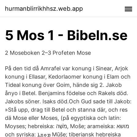
hurmanblirrikhhsz.web.app
5 Mos 1 - Bibeln.se
2 Moseboken 2–3 Profeten Mose
På den tid då Amrafel var konung i Sinear, Arjok
konung i Ellasar, Kedorlaomer konung i Elam och
Tideal konung över Goim, hände sig 2. Jakob
ånyo i Betel. Benjamins födelse och Rakels död.
Jakobs söner. Isaks död.Och Gud sade till Jakob:
»Stå upp, drag till Betel och stanna där, och res
dä Mose eller Moses, (på egyptiska och latin:
Moyses; hebreiska: מֹשֶׁה, Moše; arameiska: מושא
och syriska: ܡܘܫܐ Mūše; tiberiansk hebreiska