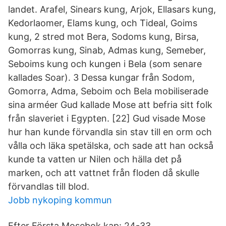
landet. Arafel, Sinears kung, Arjok, Ellasars kung,
Kedorlaomer, Elams kung, och Tideal, Goims
kung, 2 stred mot Bera, Sodoms kung, Birsa,
Gomorras kung, Sinab, Admas kung, Semeber,
Seboims kung och kungen i Bela (som senare
kallades Soar). 3 Dessa kungar från Sodom,
Gomorra, Adma, Seboim och Bela mobiliserade
sina arméer Gud kallade Mose att befria sitt folk
från slaveriet i Egypten. [22] Gud visade Mose
hur han kunde förvandla sin stav till en orm och
vålla och läka spetälska, och sade att han också
kunde ta vatten ur Nilen och hälla det på
marken, och att vattnet från floden då skulle
förvandlas till blod.
Jobb nykoping kommun
Efter Första Mosebok kap: 24-33.