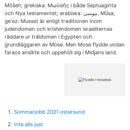
Mōšeh; grekiska: Mωϋσῆς i både Septuaginta
och Nya testamentet; arabiska: موسىٰ, Mūsa;
ge'ez: Musse) är enligt traditionen inom
judendomen och kristendomen israeliternas
räddare ur träldomen i Egypten och
grundläggaren av Mose. Men Mose flydde undan
faraos ansikte och uppehöll sig i Midjans land.
Sommarjobb 2021 ostersund
Inte alls just