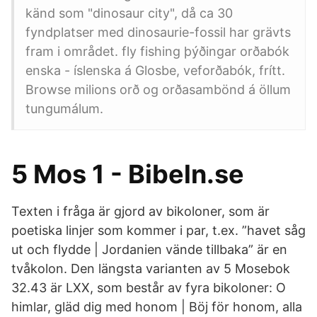
känd som "dinosaur city", då ca 30
fyndplatser med dinosaurie-fossil har grävts
fram i området. fly fishing þýðingar orðabók
enska - íslenska á Glosbe, veforðabók, frítt.
Browse milions orð og orðasambönd á öllum
tungumálum.
5 Mos 1 - Bibeln.se
Texten i fråga är gjord av bikoloner, som är
poetiska linjer som kommer i par, t.ex. ”havet såg
ut och flydde | Jordanien vände tillbaka” är en
tvåkolon. Den längsta varianten av 5 Mosebok
32.43 är LXX, som består av fyra bikoloner: O
himlar, gläd dig med honom | Böj för honom, alla