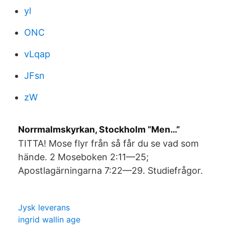
yl
ONC
vLqap
JFsn
zW
Norrmalmskyrkan, Stockholm ”Men…”
TITTA! Mose flyr från så får du se vad som
hände. 2 Moseboken 2:11—25;
Apostlagärningarna 7:22—29. Studiefrågor.
Jysk leverans
ingrid wallin age