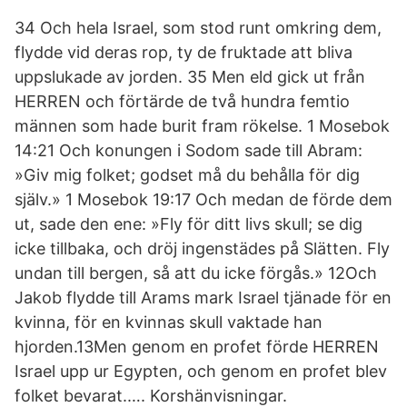
34 Och hela Israel, som stod runt omkring dem,
flydde vid deras rop, ty de fruktade att bliva
uppslukade av jorden. 35 Men eld gick ut från
HERREN och förtärde de två hundra femtio
männen som hade burit fram rökelse. 1 Mosebok
14:21 Och konungen i Sodom sade till Abram:
»Giv mig folket; godset må du behålla för dig
själv.» 1 Mosebok 19:17 Och medan de förde dem
ut, sade den ene: »Fly för ditt livs skull; se dig
icke tillbaka, och dröj ingenstädes på Slätten. Fly
undan till bergen, så att du icke förgås.» 12Och
Jakob flydde till Arams mark Israel tjänade för en
kvinna, för en kvinnas skull vaktade han
hjorden.13Men genom en profet förde HERREN
Israel upp ur Egypten, och genom en profet blev
folket bevarat.…. Korshänvisningar.