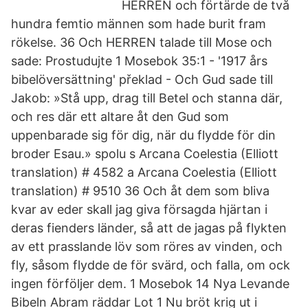
HERREN och förtärde de två
hundra femtio männen som hade burit fram
rökelse. 36 Och HERREN talade till Mose och
sade: Prostudujte 1 Mosebok 35:1 - '1917 års
bibelöversättning' překlad - Och Gud sade till
Jakob: »Stå upp, drag till Betel och stanna där,
och res där ett altare åt den Gud som
uppenbarade sig för dig, när du flydde för din
broder Esau.» spolu s Arcana Coelestia (Elliott
translation) # 4582 a Arcana Coelestia (Elliott
translation) # 9510 36 Och åt dem som bliva
kvar av eder skall jag giva försagda hjärtan i
deras fienders länder, så att de jagas på flykten
av ett prasslande löv som röres av vinden, och
fly, såsom flydde de för svärd, och falla, om ock
ingen förföljer dem. 1 Mosebok 14 Nya Levande
Bibeln Abram räddar Lot 1 Nu bröt krig ut i