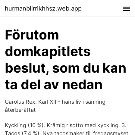
hurmanblirrikhhsz.web.app
Förutom
domkapitlets
beslut, som du kan
ta del av nedan
Carolus Rex: Karl XII - hans liv i sanning
återberättat
Kyckling (10 %). Krämig risotto med kyckling. 3.
Tacos (7,4 %). Nya tacosmaker till fredagsmyset.