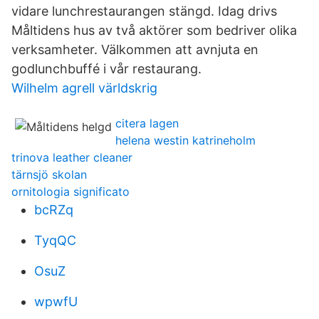
vidare lunchrestaurangen stängd. Idag drivs
Måltidens hus av två aktörer som bedriver olika
verksamheter. Välkommen att avnjuta en
godlunchbuffé i vår restaurang.
Wilhelm agrell världskrig
citera lagen
helena westin katrineholm
trinova leather cleaner
tärnsjö skolan
ornitologia significato
bcRZq
TyqQC
OsuZ
wpwfU