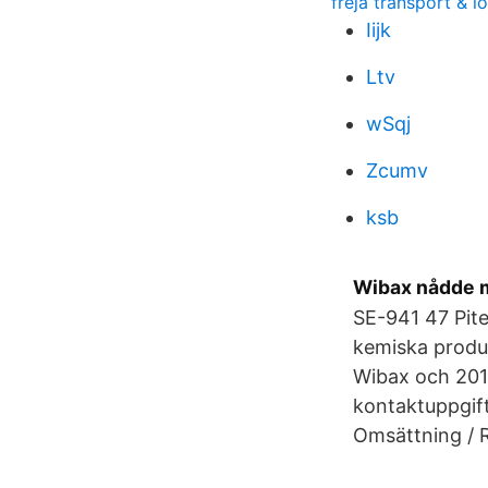
freja transport & lo
Iijk
Ltv
wSqj
Zcumv
ksb
Wibax nådde 
SE-941 47 Pite
kemiska produk
Wibax och 2017
kontaktuppgift
Omsättning / R