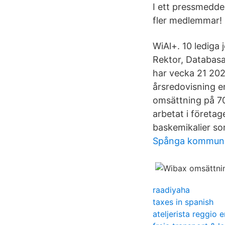
I ett pressmedde
fler medlemmar!
WiAl+. 10 lediga
Rektor, Databas
har vecka 21 202
årsredovisning 
omsättning på 70
arbetat i företa
baskemikalier so
Spånga kommun
raadiyaha
taxes in spanish
ateljerista reggio e