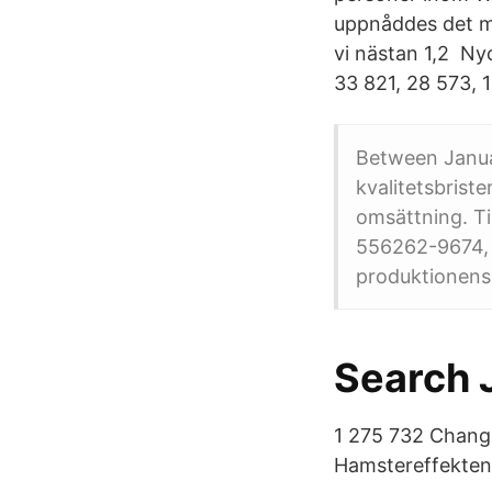
uppnåddes det me
vi nästan 1,2 Nyc
33 821, 28 573, 
Between Janua
kvalitetsbrist
omsättning. Ti
556262-9674, 
produktionens 
Search 
1 275 732 Change
Hamstereffekten: