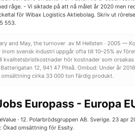
d råge. - Vi siktade på att nå målet år 2020 men red
keltal för Wibax Logistics Aktiebolag. Skriv ut rörelse
15 553.
ry and May, the turnover av M Hellsten · 2005 — Ko
er inom svensk industri uppgår ofta till 10–25% av för
ll kvalitetsbristkostnader hör kostnader som orsaka
Batterigatan 12, 941 47 Piteå. Ombud: Under år 2016
omsättning cirka 33 000 ton färdig produkt.
Jobs Europass - Europa E
Value · 12. Polarbrödsgruppen AB. Sverige. 23 apr 
 Ökad omsättning för Essity.