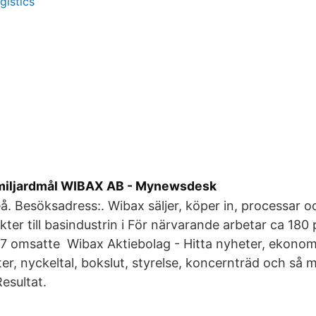
gistics
miljardmål WIBAX AB - Mynewsdesk
å. Besöksadress:. Wibax säljer, köper in, processar oc
ter till basindustrin i För närvarande arbetar ca 180
 omsatte Wibax Aktiebolag - Hitta nyheter, ekonomis
er, nyckeltal, bokslut, styrelse, koncernträd och så
esultat.