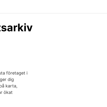
tsarkiv
ta företaget i
ger dig
på karta,
ar ökat