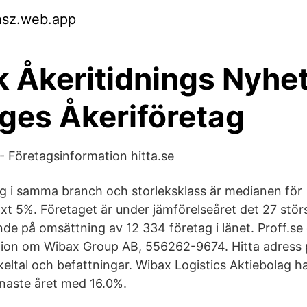
hsz.web.app
 Åkeritidnings Nyhe
iges Åkeriföretag
 Företagsinformation hitta.se
ag i samma branch och storleksklass är medianen för
xt 5%. Företaget är under jämförelseåret det 27 störs
de på omsättning av 12 334 företag i länet. Proff.se 
ion om Wibax Group AB, 556262-9674. Hitta adress 
keltal och befattningar. Wibax Logistics Aktiebolag h
naste året med 16.0%.