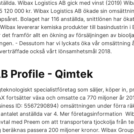
tällda. Wibax Logistics AB gick med vinst (2019) Wib
15 120 000 kr. Wibax Logistics AB ökade sin omsättn
psåret. Bolaget har 116 anställda, snittlönen har öka
Wibax levererar kemiska produkter till basindustrin i
 det framför allt en ökning av försäljningen av bioolja 
gen. - Dessutom har vi lyckats öka vår omsättning å
verträffade också vårt lönsamhetsmål 2018.
B Profile - Qimtek
teknologiskt specialistföretag som säljer, köper in, 
AX fortsätter växa och omsatte ca 770 miljoner år 20
siness ID: 5567290894) omsättningen under förra rä
antalet anställda var 4. Mer företagsinformation Wiba
 avtal med Preem om att transportera tjockolja från t
g beräknas passera 200 miljoner kronor. Wibax Grou