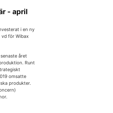
r - april
nvesterat i en ny
 vd för Wibax
 senaste året
produktion. Runt
trategiskt
2019 omsatte
ska produkter.
koncern)
nor.