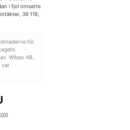
an i fjol omsatte
intäkter, 39 118,
stnaderna för
etagets
s av Wibax AB,
 var
U
2020