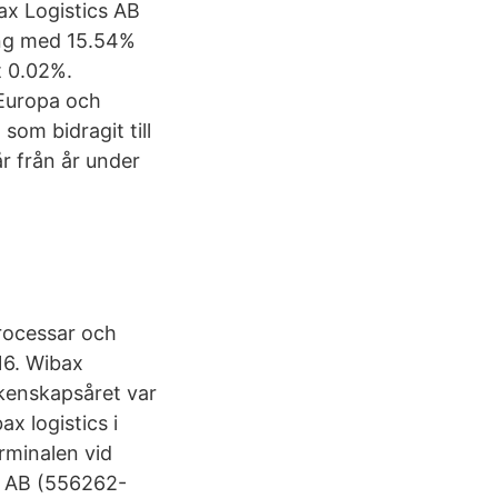
ax Logistics AB
ing med 15.54%
t 0.02%.
 Europa och
som bidragit till
r från år under
processar och
16. Wibax
kenskapsåret var
x logistics i
erminalen vid
p AB (556262-