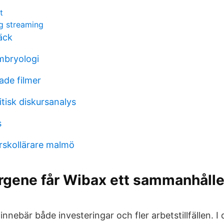
t
ng streaming
äck
mbryologi
ade filmer
itisk diskursanalys
s
örskollärare malmö
gene får Wibax ett sammanhålle
nnebär både investeringar och fler arbetstillfällen. I