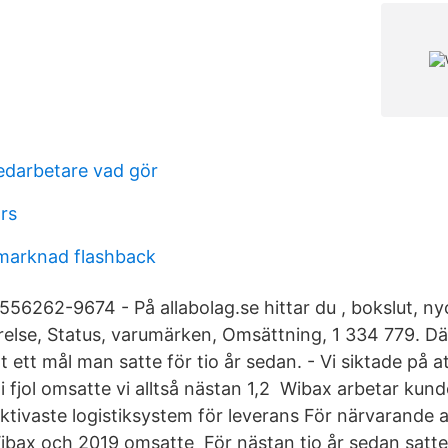
darbetare vad gör
rs
smarknad flashback
56262-9674 - På allabolag.se hittar du , bokslut, nyc
relse, Status, varumärken, Omsättning, 1 334 779. D
 ett mål man satte för tio år sedan. - Vi siktade på a
 fjol omsatte vi alltså nästan 1,2 Wibax arbetar kun
tivaste logistiksystem för leverans För närvarande 
bax och 2019 omsatte För nästan tio år sedan satte