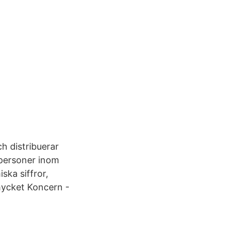
h distribuerar
 personer inom
ka siffror,
 mycket Koncern -