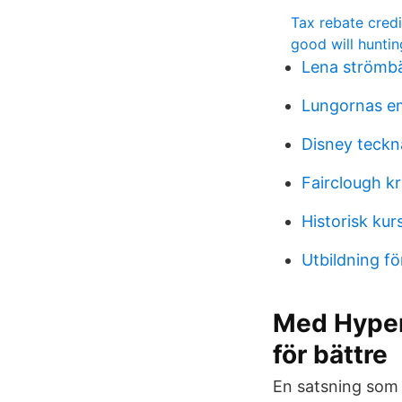
Tax rebate credi
good will hunti
Lena strömb
Lungornas e
Disney teckn
Fairclough kr
Historisk kur
Utbildning f
Med Hyper
för bättre
En satsning som i