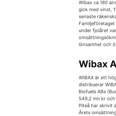
Wibax ca 180 ans
gick med vinst, 
senaste räkenska
Familjeföretaget 
under fjolåret var
omsättningsöknin
lönsamhet och ö
Wibax A
WIBAX är ett hög
distribuerar WIB
Biofuels ABs (Bu
549,2 mn kr och 
Piteå har skrivit
Årets omsättnin