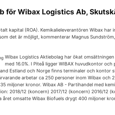
b för Wibax Logistics Ab, Skutskä
otalt kapital (ROA). Kemikalieleverantören Wibax har i
. som det är möjligt, kommenterar Magnus Sundström,
Wibax Logistics Aktiebolag har ökat omsättningen
med 16.0%. I Piteå ligger WIBAX huvudkontor och 
nland Estland och Norge finns terminaler och kontor s
närvarande arbetar ca 250 personer inom Wibax och 
35 miljoner kronor. Wibax AB - Partihandel med kemi
ion: 2018/12 (koncern) 2017/12 (koncern) 2016/12 (
 året omsatte Wibax Biofuels drygt 400 miljoner kro