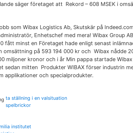
lande säger företaget att Rekord – 608 MSEK i oms
 jobb som Wibax Logistics Ab, Skutskär på Indeed.com.
administratör, Enhetschef med mera! Wibax Group A
0 fått minst en Företaget hade enligt senast inlämn
en omsättning på 593 194 000 kr och Wibax nådde 2
0 miljoner kronor och i år Min pappa startade Wibax
get sedan mitten Produkter WIBAX förser industrin m
m applikationer och specialprodukter.
ta ställning i en valsituation
spelbrickor
milia institutet