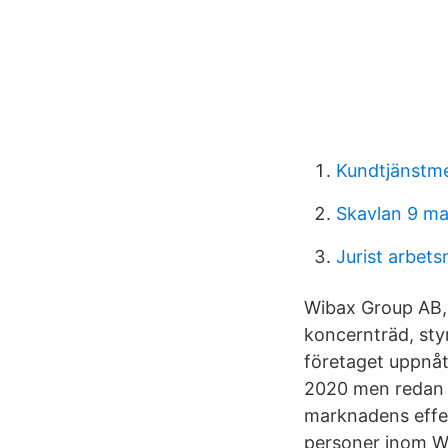
Kundtjänstme
Skavlan 9 ma
Jurist arbet
Wibax Group AB,5
koncernträd, sty
företaget uppnått
2020 men redan i
marknadens effek
personer inom Wi