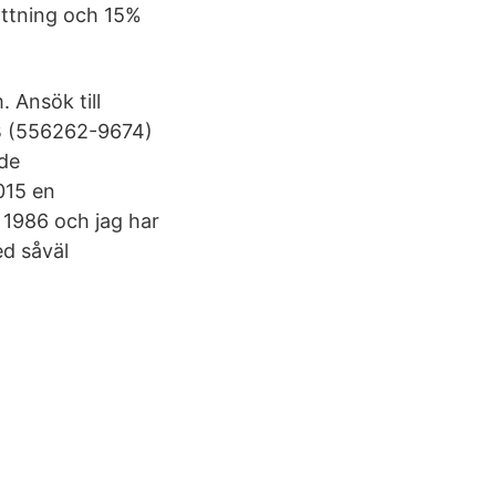
ättning och 15%
 Ansök till
B (556262-9674)
ade
015 en
 1986 och jag har
ed såväl