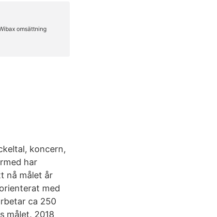
keltal, koncern,
ärmed har
tt nå målet år
dorienterat med
arbetar ca 250
s målet. 2018