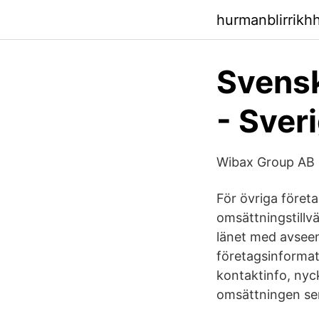
hurmanblirrikh
Svensk
- Sver
Wibax Group AB -
För övriga föret
omsättningstillvä
länet med avseen
företagsinformat
kontaktinfo, nyc
omsättningen se