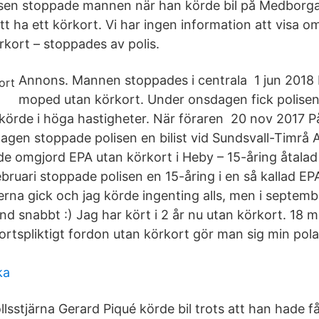
isen stoppade mannen när han körde bil på Medborga
t ha ett körkort. Vi har ingen information att visa o
rkort – stoppades av polis.
Annons. Mannen stoppades i centrala 1 jun 2018
moped utan körkort. Under onsdagen fick polisen
örde i höga hastigheter. När föraren 20 nov 2017 P
en stoppade polisen en bilist vid Sundsvall-Timrå 
e omgjord EPA utan körkort i Heby – 15-åring åtalad 
ebruari stoppade polisen en 15-åring i en så kallad E
na gick och jag körde ingenting alls, men i septemb
änd snabbt :) Jag har kört i 2 år nu utan körkort. 1
ortspliktigt fordon utan körkort gör man sig min pola
ka
lsstjärna Gerard Piqué körde bil trots att han hade få