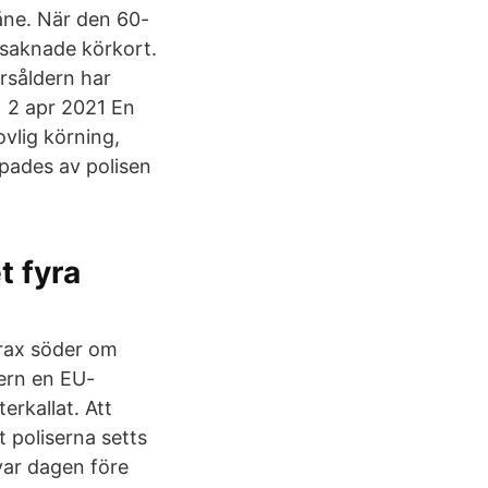
åne. När den 60-
 saknade körkort.
årsåldern har
r 2 apr 2021 En
ovlig körning,
ppades av polisen
t fyra
trax söder om
ern en EU-
erkallat. Att
t poliserna setts
var dagen före