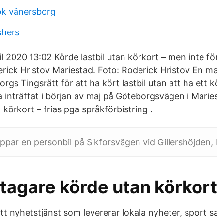
bk vänersborg
shers
l 2020 13:02 Körde lastbil utan körkort – men inte fö
ick Hristov Mariestad. Foto: Roderick Hristov En m
orgs Tingsrätt för att ha kört lastbil utan att ha ett k
 inträffat i början av maj på Göteborgsvägen i Mari
t körkort – frias pga språkförbistring .
oppar en personbil på Sikforsvägen vid Gillershöjden, 
tagare körde utan körkort
tt nyhetstjänst som levererar lokala nyheter, sport s