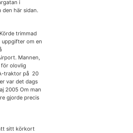
rgatan i
m den här sidan.
 Körde trimmad
 uppgifter om en
å
Airport. Mannen,
för olovlig
PA-traktor på 20
er var det dags
8 maj 2005 Om man
re gjorde precis
tt sitt körkort