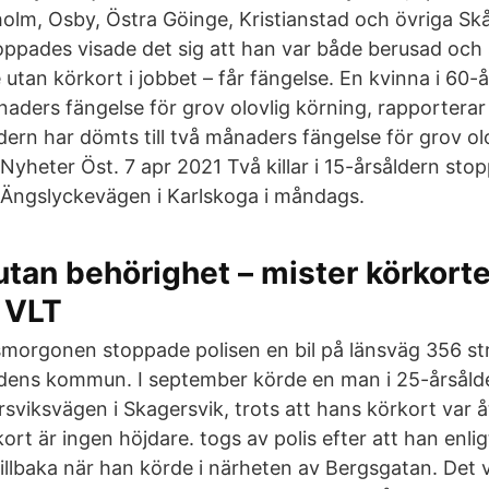
holm, Osby, Östra Göinge, Kristianstad och övriga Sk
ppades visade det sig att han var både berusad och
utan körkort i jobbet – får fängelse. En kvinna i 60-
ånaders fängelse för grov olovlig körning, rapportera
dern har dömts till två månaders fängelse för grov ol
Nyheter Öst. 7 apr 2021 Två killar i 15-årsåldern sto
 Ängslyckevägen i Karlskoga i måndags.
tan behörighet – mister körkorte
 VLT
smorgonen stoppade polisen en bil på länsväg 356 s
dens kommun. I september körde en man i 25-årsåld
viksvägen i Skagersvik, trots att hans körkort var åt
kort är ingen höjdare. togs av polis efter att han enlig
tillbaka när han körde i närheten av Bergsgatan. Det 