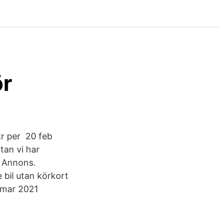
ör
 kr per 20 feb
tan vi har
a Annons.
bil utan körkort
6 mar 2021