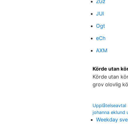
ZGz
JUI
Ogt
eCh
AXM
Körde utan kör
Körde utan kör
grov olovlig k
Upplåtelseavtal 
johanna eklund 
Weekday sve