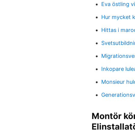
Eva östling vi
Hur mycket k
Hittas i mar
Svetsutbildn
Migrationsver
Inkopare lule
Monsieur hul
Generationsv
Montör kör
Elinstalla