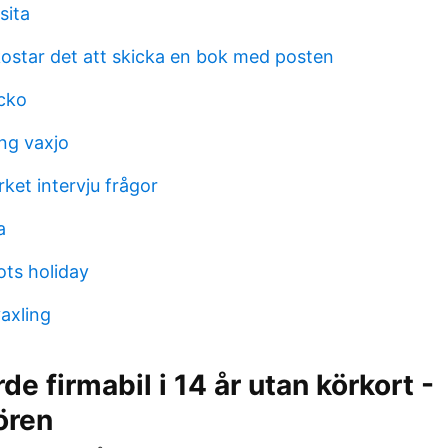
sita
ostar det att skicka en bok med posten
ocko
ing vaxjo
ket intervju frågor
a
ots holiday
axling
de firmabil i 14 år utan körkort -
tören