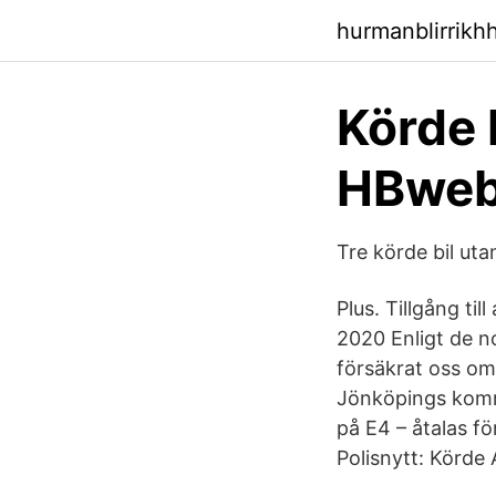
hurmanblirrikh
Körde 
HBwebb
Tre körde bil ut
Plus. Tillgång ti
2020 Enligt de no
försäkrat oss o
Jönköpings kommu
på E4 – åtalas för
Polisnytt: Körde 