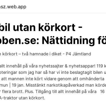
hsz.web.app
bil utan körkort -
en.se: Nättidning f
an körkort – två hamnade i diket - P4 Jämtland
ll allt innehåll på våra nyhetssajter & nyhetsappar! 119
teringar som jag har så har vi inte beslagtagit bilen u
m att mannen inte kört vidare genom att omhändert
n | 19 jan. Misstänkt narkotikapåverkad man körde 
 flera brott. Plus. Tillgång till allt innehåll på våra 1
A-traktor utan körkort.