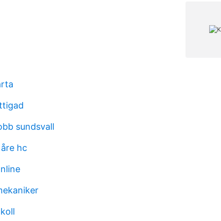
arta
ttigad
jobb sundsvall
åre hc
nline
smekaniker
koll