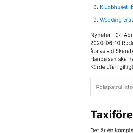
Klubbhuset i
Wedding cra
Nyheter | 04 Apri
2020-06-10 Roder
åtalas vid Skarab
Händelsen ska ha
Körde utan giltig
Polispatrull st
Taxiföre
Det är en komple