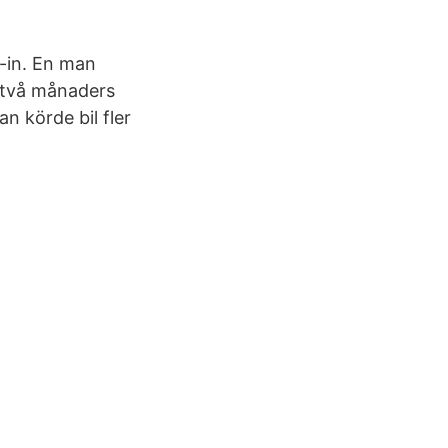
d-in. En man
l två månaders
an körde bil fler