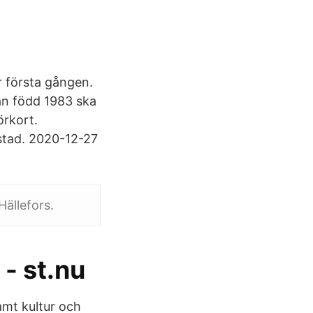
r första gången.
an född 1983 ska
örkort.
estad. 2020-12-27
Hällefors.
 - st.nu
amt kultur och