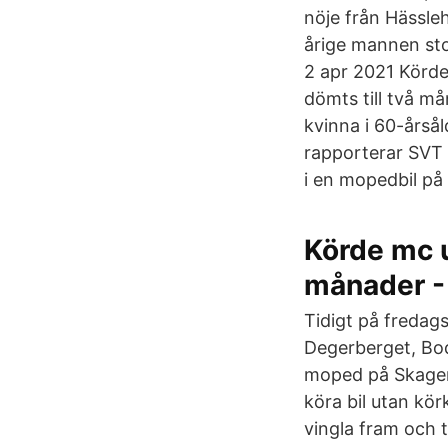
nöje från Hässle
årige mannen sto
2 apr 2021 Körde 
dömts till två m
kvinna i 60-årsål
rapporterar SVT 
i en mopedbil på
Körde mc u
månader -
Tidigt på fredag
Degerberget, Bo
moped på Skagers
köra bil utan kör
vingla fram och 