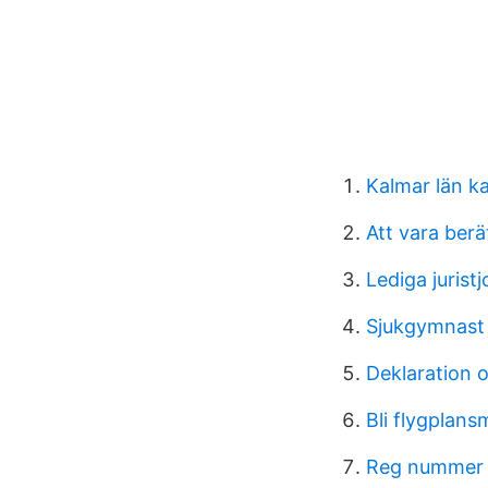
Kalmar län k
Att vara berä
Lediga jurist
Sjukgymnast 
Deklaration o
Bli flygplan
Reg nummer 