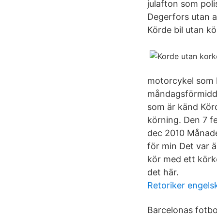
julafton som pol
Degerfors utan at
Körde bil utan kö
motorcykel som k
måndagsförmiddag
som är känd Körd
körning. Den 7 f
dec 2010 Månader
för min Det var 
kör med ett körk
det här.
Retoriker engels
Barcelonas fotbol