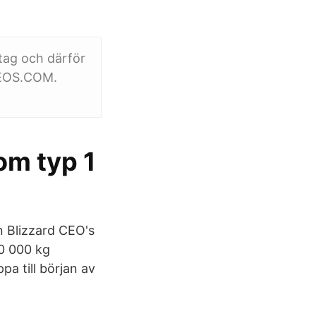
tag och därför
DEOS.COM.
om typ 1
n Blizzard CEO's
0 000 kg
a till början av