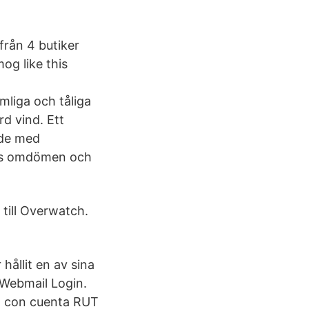
från 4 butiker
og like this
mliga och tåliga
d vind. Ett
nde med
 Läs omdömen och
 till Overwatch.
ållit en av sina
 Webmail Login.
do con cuenta RUT