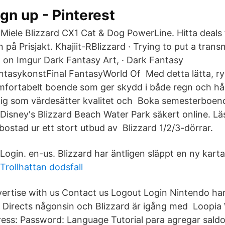
ign up - Pinterest
 Miele Blizzard CX1 Cat & Dog PowerLine. Hitta deals 
å Prisjakt. Khajiit-RBlizzard · Trying to put a transm
 on Imgur Dark Fantasy Art, · Dark Fantasy
ntasykonstFinal FantasyWorld Of Med detta lätta, ry
komfortabelt boende som ger skydd i både regn och hår
r dig som värdesätter kvalitet och Boka semesterboe
a Disney's Blizzard Beach Water Park säkert online.
bostad ur ett stort utbud av Blizzard 1/2/3-dörrar.
Login. en-us. Blizzard har äntligen släppt en ny karta
Trollhattan dodsfall
ertise with us Contact us Logout Login Nintendo har h
 Directs någonsin och Blizzard är igång med Loopia
ress: Password: Language Tutorial para agregar sal