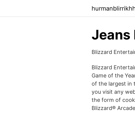
hurmanblirrikh
Jeans 
Blizzard Enterta
Blizzard Enterta
Game of the Year
of the largest in
you visit any web
the form of cook
Blizzard® Arcade 