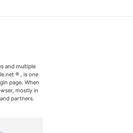
es and multiple
.net ® , is one
 login page. When
owser, mostly in
 and partners.