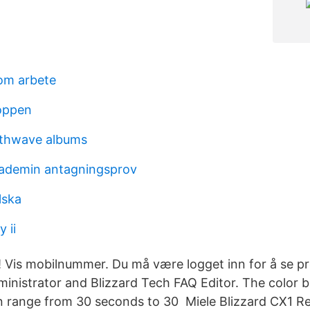
om arbete
oppen
nthwave albums
kademin antagningsprov
lska
y ii
! Vis mobilnummer. Du må være logget inn for å se pr
nistrator and Blizzard Tech FAQ Editor. The color ba
an range from 30 seconds to 30 Miele Blizzard CX1 R