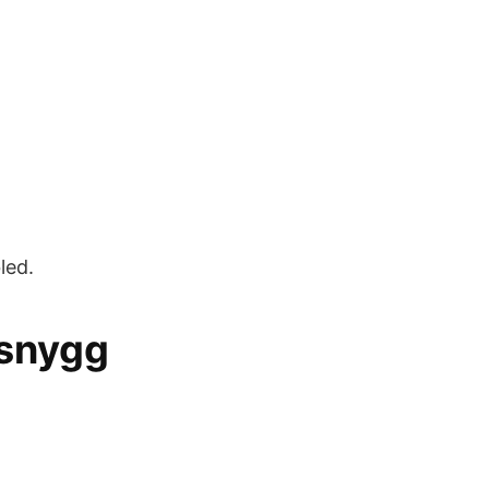
led.
 snygg