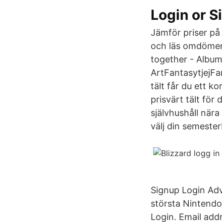
Login or S
Jämför priser på
och läs omdömen p
together - Album
ArtFantasytjejFa
tält får du ett 
prisvärt tält fö
självhushåll när
välj din semester
Signup Login Adv
största Nintendo
Login. Email add