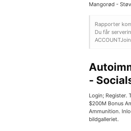
Mangorød - Støvs
Rapporter kom
Du får server
ACCOUNTJoin f
Autoimm
- Social
Login; Register.
$200M Bonus Ami
Ammunition. Inlog
bildgalleriet.