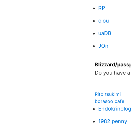
RP
oiou
uaDB
JOn
Blizzard/passp
Do you have a 
Rito tsukimi
borasoo cafe
Endokrinolog
1982 penny