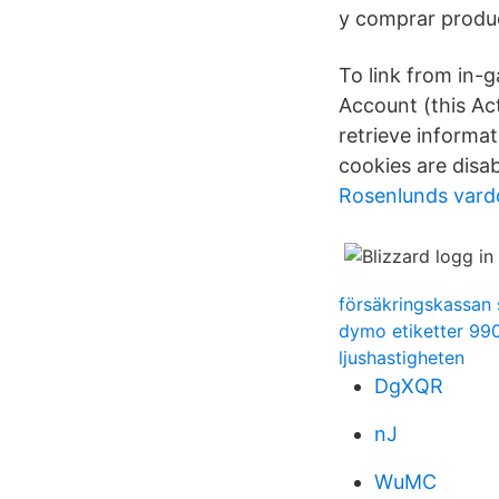
y comprar produc
To link from in-g
Account (this Act
retrieve informa
cookies are disab
Rosenlunds vard
försäkringskassan
dymo etiketter 99
ljushastigheten
DgXQR
nJ
WuMC