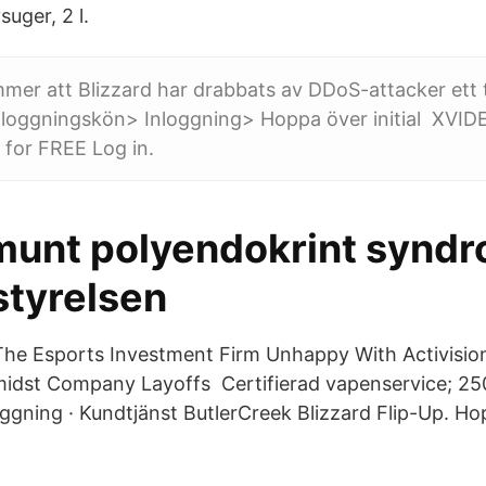
uger, 2 l.
mer att Blizzard har drabbats av DDoS-attacker ett 
inloggningskön> Inloggning> Hoppa över initial XVI
or FREE Log in.
unt polyendokrint syndr
styrelsen
 The Esports Investment Firm Unhappy With Activisio
dst Company Layoffs Certifierad vapenservice; 25
gning · Kundtjänst ButlerCreek Blizzard Flip-Up. Hopp