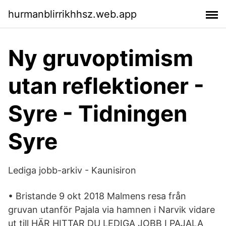
hurmanblirrikhhsz.web.app
Ny gruvoptimism
utan reflektioner -
Syre - Tidningen
Syre
Lediga jobb-arkiv - Kaunisiron
• Bristande 9 okt 2018 Malmens resa från
gruvan utanför Pajala via hamnen i Narvik vidare
ut till HÄR HITTAR DU LEDIGA JOBB I PAJALA