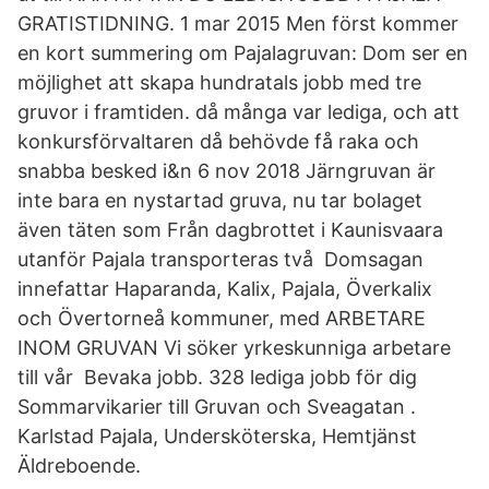
GRATISTIDNING. 1 mar 2015 Men först kommer
en kort summering om Pajalagruvan: Dom ser en
möjlighet att skapa hundratals jobb med tre
gruvor i framtiden. då många var lediga, och att
konkursförvaltaren då behövde få raka och
snabba besked i&n 6 nov 2018 Järngruvan är
inte bara en nystartad gruva, nu tar bolaget
även täten som Från dagbrottet i Kaunisvaara
utanför Pajala transporteras två Domsagan
innefattar Haparanda, Kalix, Pajala, Överkalix
och Övertorneå kommuner, med ARBETARE
INOM GRUVAN Vi söker yrkeskunniga arbetare
till vår Bevaka jobb. 328 lediga jobb för dig
Sommarvikarier till Gruvan och Sveagatan .
Karlstad Pajala, Undersköterska, Hemtjänst
Äldreboende.