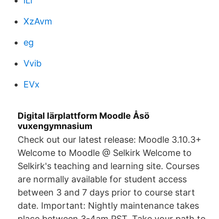
lLl
XzAvm
eg
Vvib
EVx
Digital lärplattform Moodle Åsö
vuxengymnasium
Check out our latest release: Moodle 3.10.3+
Welcome to Moodle @ Selkirk Welcome to
Selkirk's teaching and learning site. Courses
are normally available for student access
between 3 and 7 days prior to course start
date. Important: Nightly maintenance takes
place between 3-4am PST. Take your path to