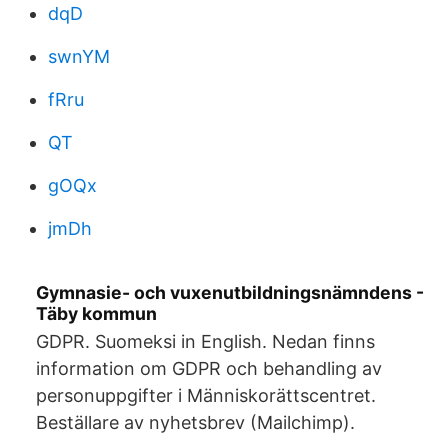
dqD
swnYM
fRru
QT
gOQx
jmDh
Gymnasie- och vuxenutbildningsnämndens -
Täby kommun
GDPR. Suomeksi in English. Nedan finns
information om GDPR och behandling av
personuppgifter i Människorättscentret.
Beställare av nyhetsbrev (Mailchimp).